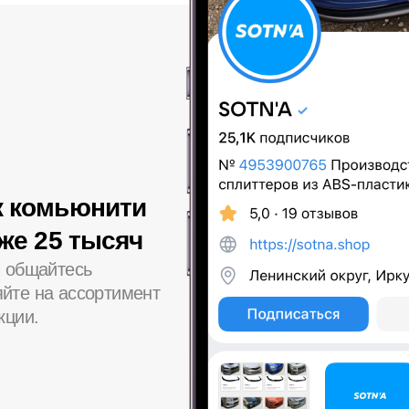
к комьюнити
уже 25 тысяч
, общайтесь
йте на ассортимент
кции.