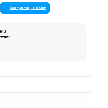
Консультация в Max
aru
ester
к