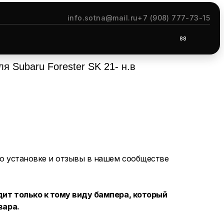
info.sotna@mail.ru
+7 (908) 777-73-15
88
я Subaru Forester SK 21- н.в
о установке и отзывы в нашем сообществе
ит только к тому виду бампера, который
вара.