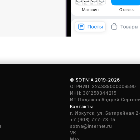
© SOTN`A
2019-2026
ОГРНИП: 324385000009590
ИНН: 381258344215
ИП Подашов Андрей Сергее
Контакты
г. Иркутск, ул. Батарейная 2-
+7 (908) 777-73-15
е
sotna@internet.ru
VK
Max