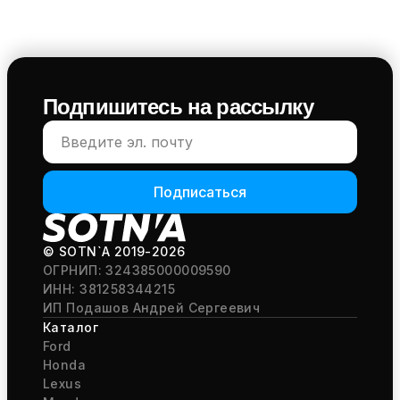
Подпишитесь на рассылку
Подписаться
© SOTN`A
2019-2026
ОГРНИП: 324385000009590
ИНН: 381258344215
ИП Подашов Андрей Сергеевич
Каталог
Ford
Honda
Lexus