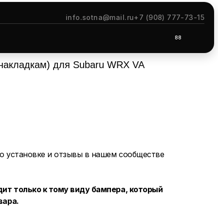
info.sotna@mail.ru
+7 (908) 777-73-15
88
 накладкам) для Subaru WRX VA
о установке и отзывы в нашем сообществе
ит только к тому виду бампера, который
вара.