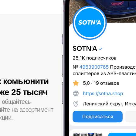
к комьюнити
уже 25 тысяч
, общайтесь
йте на ассортимент
кции.