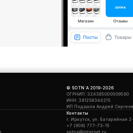
© SOTN`A
2019-2026
ОГРНИП: 324385000009590
ИНН: 381258344215
ИП Подашов Андрей Сергее
Контакты
г. Иркутск, ул. Батарейная 2-
+7 (908) 777-73-15
е
sotna@internet.ru