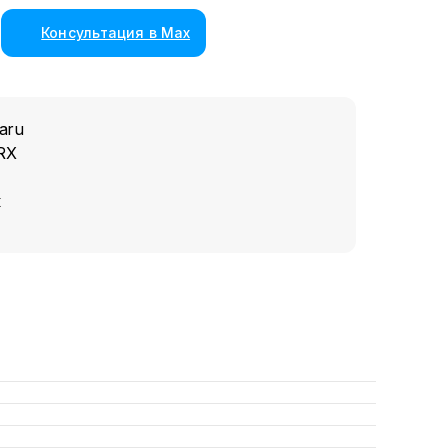
Консультация в Max
aru
RX
к