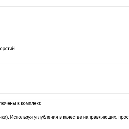
верстий
лючены в комплект.
унки). Используя углубления в качестве направляющих, про