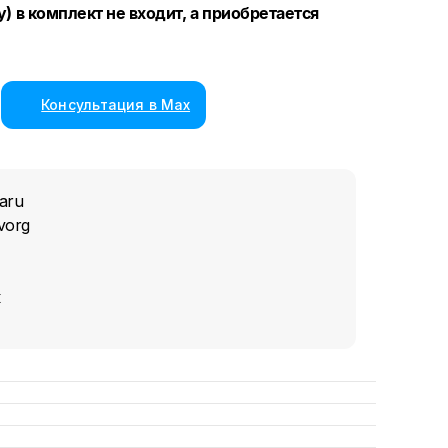
) в комплект не входит, а приобретается
Консультация в Max
aru
vorg
к