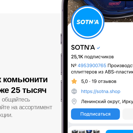
к комьюнити
уже 25 тысяч
, общайтесь
йте на ассортимент
кции.