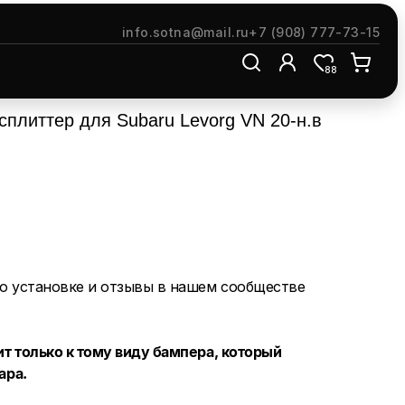
info.sotna@mail.ru
+7 (908) 777-73-15
88
плиттер для Subaru Levorg VN 20-н.в
о установке и отзывы в нашем сообществе
т только к тому виду бампера, который
ара.