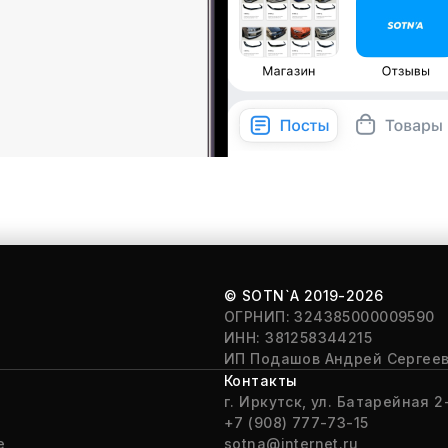
© SOTN`A
2019-2026
ОГРНИП: 324385000009590
ИНН: 381258344215
ИП Подашов Андрей Сергее
Контакты
г. Иркутск, ул. Батарейная 2-
+7 (908) 777-73-15
е
sotna@internet.ru