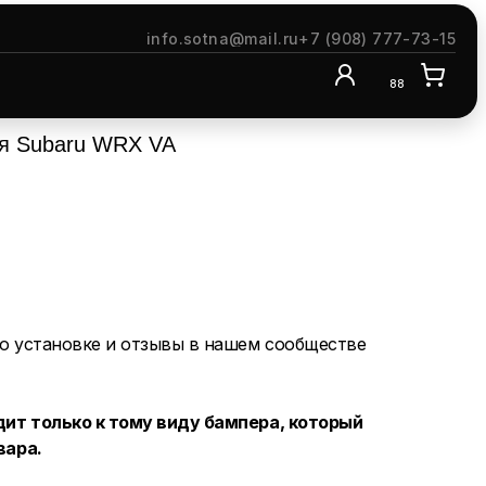
info.sotna@mail.ru
+7 (908) 777-73-15
88
ля Subaru WRX VA
о установке и отзывы в нашем сообществе
ит только к тому виду бампера, который
вара.