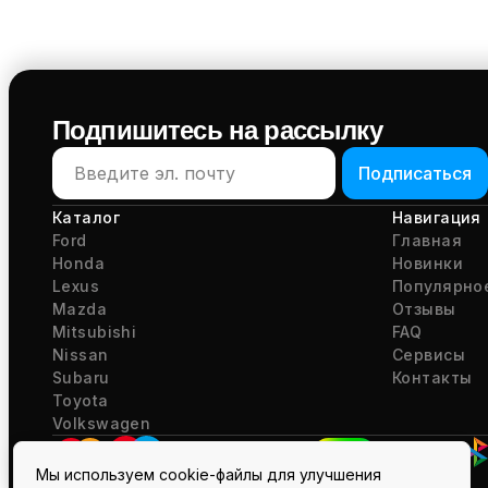
Подпишитесь на рассылку
Подписаться
Каталог
Навигация
Ford
Главная
Honda
Новинки
Lexus
Популярно
Mazda
Отзывы
Mitsubishi
FAQ
Nissan
Сервисы
Subaru
Контакты
Toyota
Volkswagen
Мы используем cookie-файлы для улучшения