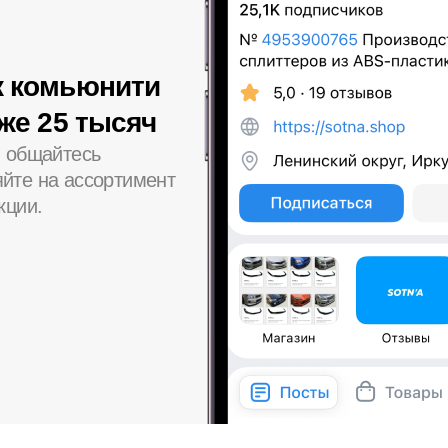
к комьюнити
уже 25 тысяч
, общайтесь
йте на ассортимент
кции.