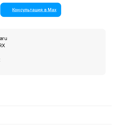
Консультация в Max
aru
RX
к