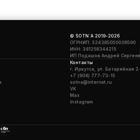
© SOTN`A
2019-2026
ОГРНИП: 324385000009590
ИНН: 381258344215
ИП Подашов Андрей Сергее
Контакты
г. Иркутск, ул. Батарейная 2-
+7 (908) 777-73-15
е
sotna@internet.ru
VK
Max
Instagram