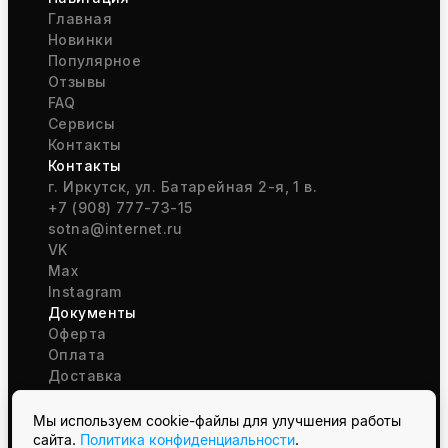
Главная
Новинки
Популярное
Отзывы
FAQ
Сервисы
Контакты
Контакты
г. Иркутск, ул. Батарейная 2-я, 1 в.
+7 (908) 777-73-15
sotna@internet.ru
VK
Max
Instagram
Документы
Оферта
Оплата
Доставка
Возврат
Политика обработки ПД
Мы используем cookie-файлы для улучшения работы
Согласие на обработку ПД
сайта.
Политика конфиденциальности
.