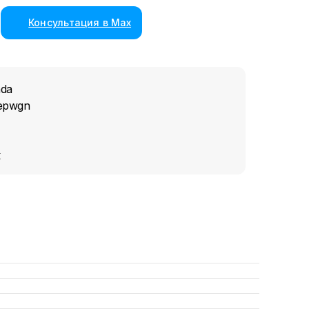
Консультация в Max
nda
epwgn
к