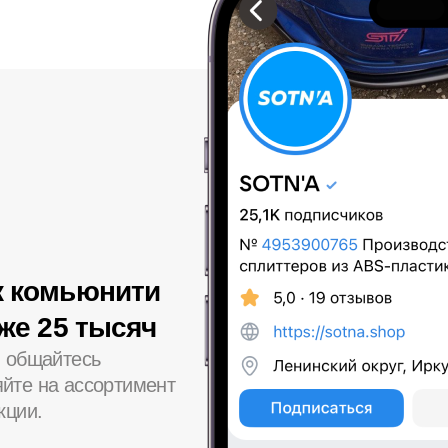
к комьюнити
уже 25 тысяч
, общайтесь
йте на ассортимент
кции.