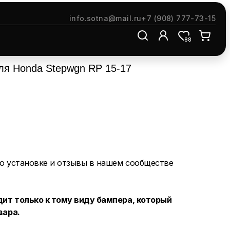
info.sotna@mail.ru
+7 (908) 777-73-15
88
ля Honda Stepwgn RP 15-17
о установке и отзывы в нашем сообществе
ит только к тому виду бампера, который
вара.