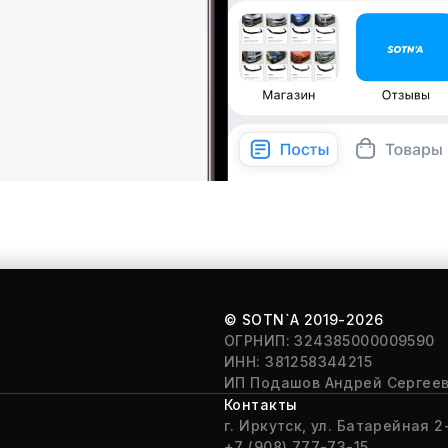
© SOTN`A
2019-2026
ОГРНИП: 324385000009590
ИНН: 381258344215
ИП Подашов Андрей Сергее
Контакты
г. Иркутск, ул. Батарейная 2-
+7 (908) 777-73-15