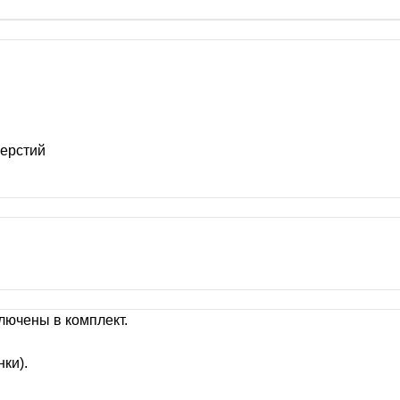
верстий
лючены в комплект.
ки).